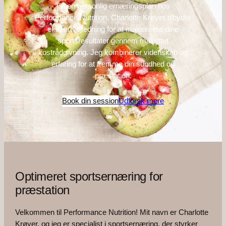
Få en personlig ernæringsplan hos
Performance Nutrition. Charlotte Krøyer tilbyder
ekspertvejledning for at maksimere dine
sportsresultater gennem målrettet
kostrådgivning. Jeg kombinerer videnskab og
erfaring for at fremme din sundhed og
præstation.
Book din session
Udforsk mere
Optimeret sportsernæring for
præstation
Velkommen til Performance Nutrition! Mit navn er Charlotte
Krøyer, og jeg er specialist i sportsernæring, der styrker