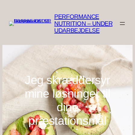
Spring
til
PERFORMANCE
indhold
NUTRITION – UNDER
UDARBEJDELSE
Jeg skræddersyr
mine løsninger til
dine
præstationsmål