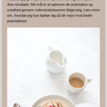
dine resultater. Mit mål er at optimere din præstation og
sundhed gennem videnskabsbaseret rådgivning. Læs mere
om, hvordan jeg kan hjælpe dig på din rejse mod bedre
præstationer.